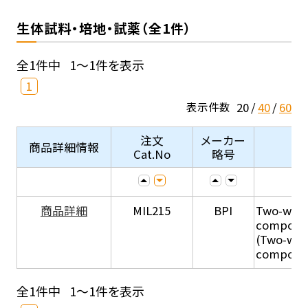
生体試料・培地・試薬（全1件）
全1件中
1～1件を表示
1
20
40
60
表示件数
注文
メーカー
商品詳細情報
Cat.No
略号
商品詳細
MIL215
BPI
Two-week
compone
(Two-wee
compone
全1件中
1～1件を表示