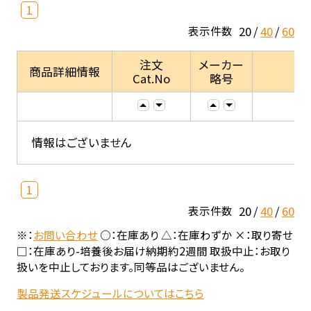
1
20
40
60
表示件数
注文
メーカー
商品詳細情報
Cat.No
略号
情報はございません
1
20
40
60
表示件数
※：
お問い合わせ
○：在庫あり △：在庫わずか ×：取り寄せ
□：在庫あり-培養後お届け納期約2週間 取扱中止：お取り
扱いを中止しております。同等品はございません。
製品発送スケジュールについてはこちら