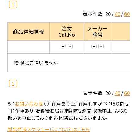
1
20
40
60
表示件数
注文
メーカー
商品詳細情報
Cat.No
略号
情報はございません
1
20
40
60
表示件数
※：
お問い合わせ
○：在庫あり △：在庫わずか ×：取り寄せ
□：在庫あり-培養後お届け納期約2週間 取扱中止：お取り
扱いを中止しております。同等品はございません。
製品発送スケジュールについてはこちら