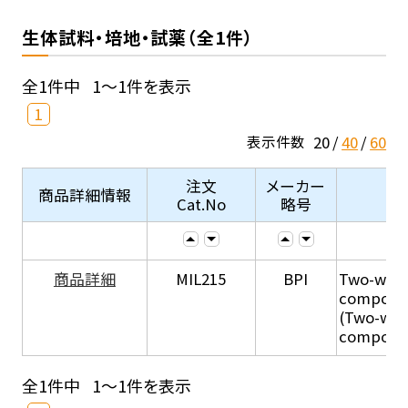
生体試料・培地・試薬（全1件）
全1件中
1～1件を表示
1
20
40
60
表示件数
注文
メーカー
商品詳細情報
Cat.No
略号
商品詳細
MIL215
BPI
Two-week
compone
(Two-wee
compone
全1件中
1～1件を表示