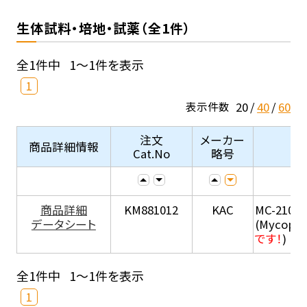
生体試料・培地・試薬（全1件）
全1件中
1～1件を表示
1
20
40
60
表示件数
注文
メーカー
商品詳細情報
Cat.No
略号
商品詳細
KM881012
KAC
MC-210
データシート
(Mycopla
です！
)
全1件中
1～1件を表示
1