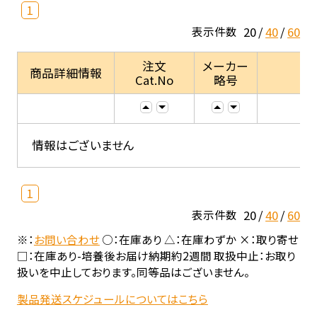
1
20
40
60
表示件数
注文
メーカー
商品詳細情報
Cat.No
略号
情報はございません
1
20
40
60
表示件数
※：
お問い合わせ
○：在庫あり △：在庫わずか ×：取り寄せ
□：在庫あり-培養後お届け納期約2週間 取扱中止：お取り
扱いを中止しております。同等品はございません。
製品発送スケジュールについてはこちら