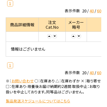
1
20
40
60
表示件数
注文
メーカー
商品詳細情報
Cat.No
略号
情報はございません
1
20
40
60
表示件数
※：
お問い合わせ
○：在庫あり △：在庫わずか ×：取り寄せ
□：在庫あり-培養後お届け納期約2週間 取扱中止：お取り
扱いを中止しております。同等品はございません。
製品発送スケジュールについてはこちら