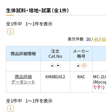
生体試料・培地・試薬（全1件）
全1件中
1～1件を表示
1
20
40
60
表示件数
注文
メーカー
商品詳細情報
Cat.No
略号
商品詳細
KM881012
KAC
MC-210
データシート
(Mycopla
です！
)
全1件中
1～1件を表示
1