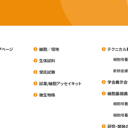
プページ
細胞／培地
テクニカル
細胞培
生体試料
新鮮皮膚
受託試験
学会展示会
試薬/細胞アッセイキット
細胞基礎講
微生物株
細胞培
細胞培
研究・開発