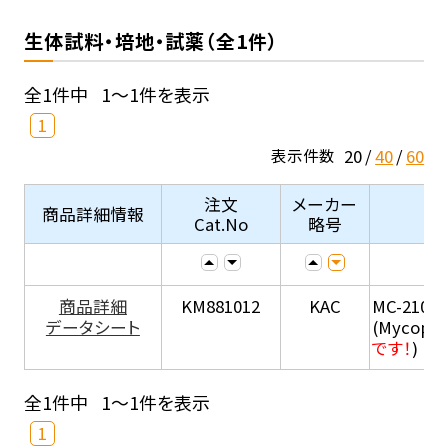
生体試料・培地・試薬（全1件）
全1件中
1～1件を表示
1
20
40
60
表示件数
注文
メーカー
商品詳細情報
Cat.No
略号
商品詳細
KM881012
KAC
MC-210
データシート
(Mycopla
です！
)
全1件中
1～1件を表示
1