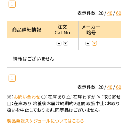
1
20
40
60
表示件数
注文
メーカー
商品詳細情報
Cat.No
略号
情報はございません
1
20
40
60
表示件数
※：
お問い合わせ
○：在庫あり △：在庫わずか ×：取り寄せ
□：在庫あり-培養後お届け納期約2週間 取扱中止：お取り
扱いを中止しております。同等品はございません。
製品発送スケジュールについてはこちら