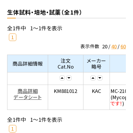
生体試料・培地・試薬（全1件）
全1件中
1～1件を表示
1
20
40
60
表示件数
注文
メーカー
商品詳細情報
Cat.No
略号
商品詳細
KM881012
KAC
MC-210
データシート
(Mycopla
です！
)
全1件中
1～1件を表示
1