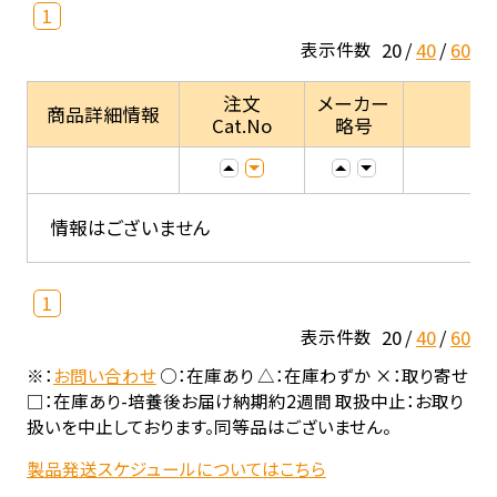
1
20
40
60
表示件数
注文
メーカー
商品詳細情報
Cat.No
略号
情報はございません
1
20
40
60
表示件数
※：
お問い合わせ
○：在庫あり △：在庫わずか ×：取り寄せ
□：在庫あり-培養後お届け納期約2週間 取扱中止：お取り
扱いを中止しております。同等品はございません。
製品発送スケジュールについてはこちら