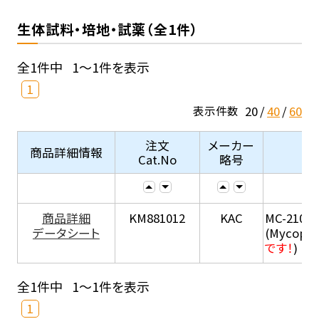
生体試料・培地・試薬（全1件）
全1件中
1～1件を表示
1
20
40
60
表示件数
注文
メーカー
商品詳細情報
Cat.No
略号
商品詳細
KM881012
KAC
MC-210
データシート
(Mycopla
です！
)
全1件中
1～1件を表示
1