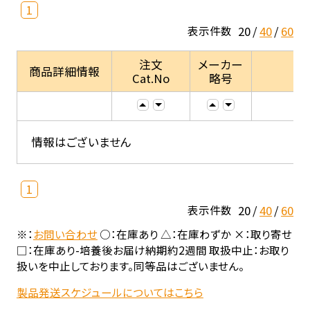
1
20
40
60
表示件数
注文
メーカー
商品詳細情報
Cat.No
略号
情報はございません
1
20
40
60
表示件数
※：
お問い合わせ
○：在庫あり △：在庫わずか ×：取り寄せ
□：在庫あり-培養後お届け納期約2週間 取扱中止：お取り
扱いを中止しております。同等品はございません。
製品発送スケジュールについてはこちら