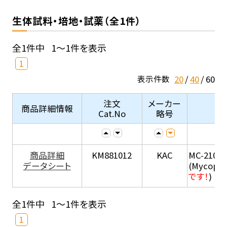
生体試料・培地・試薬（全1件）
全1件中
1～1件を表示
1
20
40
60
表示件数
注文
メーカー
商品詳細情報
Cat.No
略号
商品詳細
KM881012
KAC
MC-210
データシート
(Mycopla
です！
)
全1件中
1～1件を表示
1