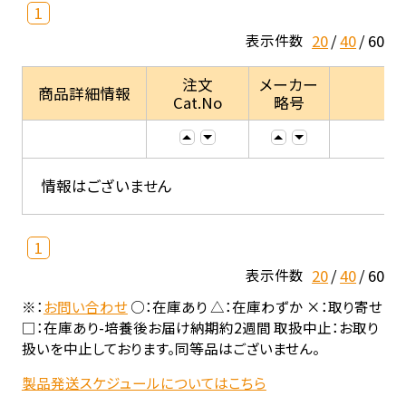
1
20
40
60
表示件数
注文
メーカー
商品詳細情報
Cat.No
略号
情報はございません
1
20
40
60
表示件数
※：
お問い合わせ
○：在庫あり △：在庫わずか ×：取り寄せ
□：在庫あり-培養後お届け納期約2週間 取扱中止：お取り
扱いを中止しております。同等品はございません。
製品発送スケジュールについてはこちら