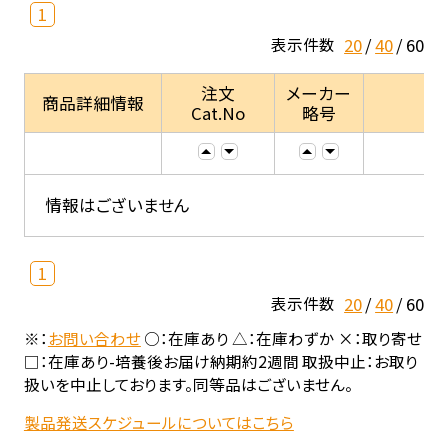
1
20
40
60
表示件数
注文
メーカー
商品詳細情報
Cat.No
略号
情報はございません
1
20
40
60
表示件数
※：
お問い合わせ
○：在庫あり △：在庫わずか ×：取り寄せ
□：在庫あり-培養後お届け納期約2週間 取扱中止：お取り
扱いを中止しております。同等品はございません。
製品発送スケジュールについてはこちら