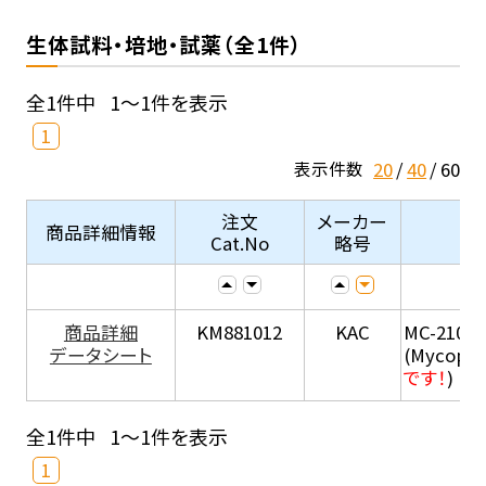
生体試料・培地・試薬（全1件）
全1件中
1～1件を表示
1
20
40
60
表示件数
注文
メーカー
商品詳細情報
Cat.No
略号
商品詳細
KM881012
KAC
MC-210
データシート
(Mycopla
です！
)
全1件中
1～1件を表示
1