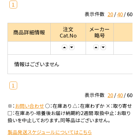
1
20
40
60
表示件数
注文
メーカー
商品詳細情報
Cat.No
略号
情報はございません
1
20
40
60
表示件数
※：
お問い合わせ
○：在庫あり △：在庫わずか ×：取り寄せ
□：在庫あり-培養後お届け納期約2週間 取扱中止：お取り
扱いを中止しております。同等品はございません。
製品発送スケジュールについてはこちら