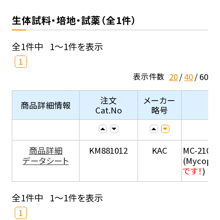
生体試料・培地・試薬（全1件）
全1件中
1～1件を表示
1
20
40
60
表示件数
注文
メーカー
商品詳細情報
Cat.No
略号
商品詳細
KM881012
KAC
MC-210
データシート
(Mycopla
です！
)
全1件中
1～1件を表示
1