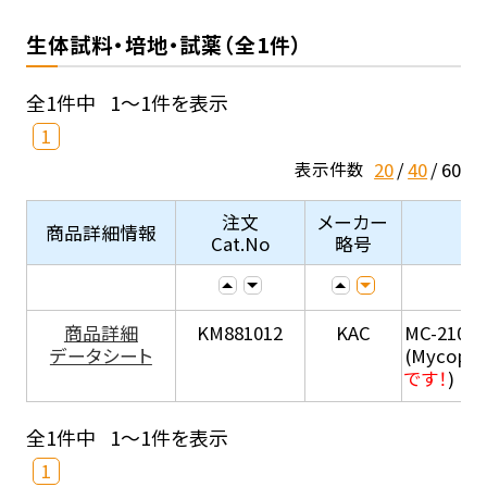
生体試料・培地・試薬（全1件）
全1件中
1～1件を表示
1
20
40
60
表示件数
注文
メーカー
商品詳細情報
Cat.No
略号
商品詳細
KM881012
KAC
MC-210
データシート
(Mycopla
です！
)
全1件中
1～1件を表示
1