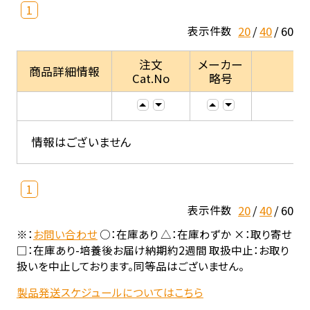
1
20
40
60
表示件数
注文
メーカー
商品詳細情報
Cat.No
略号
情報はございません
1
20
40
60
表示件数
※：
お問い合わせ
○：在庫あり △：在庫わずか ×：取り寄せ
□：在庫あり-培養後お届け納期約2週間 取扱中止：お取り
扱いを中止しております。同等品はございません。
製品発送スケジュールについてはこちら