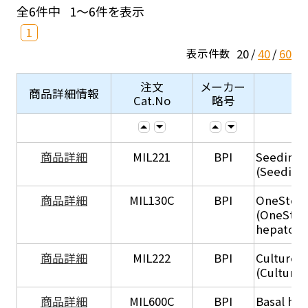
全6件中
1～6件を表示
1
20
40
60
表示件数
注文
メーカー
商品詳細情報
Cat.No
略号
商品詳細
MIL221
BPI
Seeding
(Seeding
商品詳細
MIL130C
BPI
OneStep 
(OneStep
hepatocy
商品詳細
MIL222
BPI
Culture 
(Culture
商品詳細
MIL600C
BPI
Basal hep