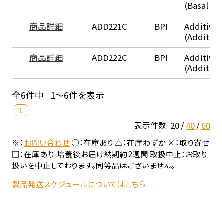
(Basal he
商品詳細
ADD221C
BPI
Additive
(Additiv
商品詳細
ADD222C
BPI
Additive
(Additive
全6件中
1～6件を表示
1
20
40
60
表示件数
※：
お問い合わせ
○：在庫あり △：在庫わずか ×：取り寄せ
□：在庫あり-培養後お届け納期約2週間 取扱中止：お取り
扱いを中止しております。同等品はございません。
製品発送スケジュールについてはこちら