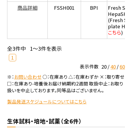
商品詳細
FSSH001
BPI
Fresh Sus
HepaSH®
(Fresh Su
plate He
こちら
)
全3件中
1～3件を表示
1
20
40
60
表示件数
※：
お問い合わせ
○：在庫あり △：在庫わずか ×：取り寄せ
□：在庫あり-培養後お届け納期約2週間 取扱中止：お取り
扱いを中止しております。同等品はございません。
製品発送スケジュールについてはこちら
生体試料・培地・試薬（全6件）