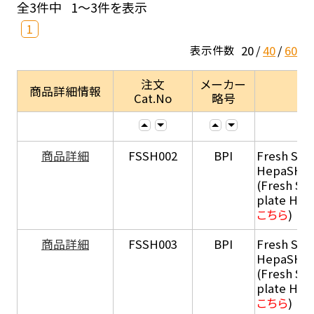
全3件中
1～3件を表示
1
20
40
60
表示件数
注文
メーカー
商品詳細情報
Cat.No
略号
商品詳細
FSSH002
BPI
Fresh Sus
HepaSH®
(Fresh Su
plate He
こちら
)
商品詳細
FSSH003
BPI
Fresh Sus
HepaSH®
(Fresh Su
plate He
こちら
)