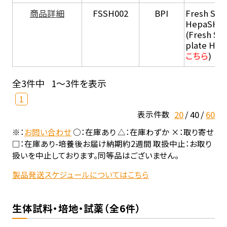
商品詳細
FSSH002
BPI
Fresh Sus
HepaSH®
(Fresh Su
plate He
こちら
)
全3件中
1～3件を表示
1
20
40
60
表示件数
※：
お問い合わせ
○：在庫あり △：在庫わずか ×：取り寄せ
□：在庫あり-培養後お届け納期約2週間 取扱中止：お取り
扱いを中止しております。同等品はございません。
製品発送スケジュールについてはこちら
生体試料・培地・試薬（全6件）