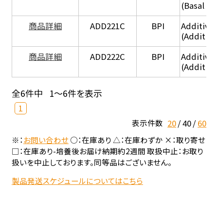
(Basal he
商品詳細
ADD221C
BPI
Additive
(Additiv
商品詳細
ADD222C
BPI
Additive
(Additive
全6件中
1～6件を表示
1
20
40
60
表示件数
※：
お問い合わせ
○：在庫あり △：在庫わずか ×：取り寄せ
□：在庫あり-培養後お届け納期約2週間 取扱中止：お取り
扱いを中止しております。同等品はございません。
製品発送スケジュールについてはこちら