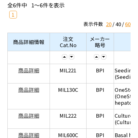
全6件中
1～6件を表示
1
20
40
60
表示件数
注文
メーカー
商品詳細情報
Cat.No
略号
商品詳細
MIL221
BPI
Seeding
(Seeding
商品詳細
MIL130C
BPI
OneStep 
(OneStep
hepatocy
商品詳細
MIL222
BPI
Culture 
(Culture
商品詳細
MIL600C
BPI
Basal hep