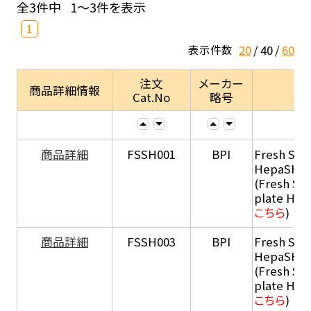
全3件中
1～3件を表示
1
20
40
60
表示件数
注文
メーカー
商品詳細情報
Cat.No
略号
商品詳細
FSSH001
BPI
Fresh Sus
HepaSH®
(Fresh Su
plate He
こちら
)
商品詳細
FSSH003
BPI
Fresh Sus
HepaSH®
(Fresh Su
plate He
こちら
)