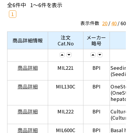
全6件中
1～6件を表示
1
20
40
60
表示件数
注文
メーカー
商品詳細情報
Cat.No
略号
商品詳細
MIL221
BPI
Seeding
(Seeding
商品詳細
MIL130C
BPI
OneStep 
(OneStep
hepatocy
商品詳細
MIL222
BPI
Culture 
(Culture
商品詳細
MIL600C
BPI
Basal hep