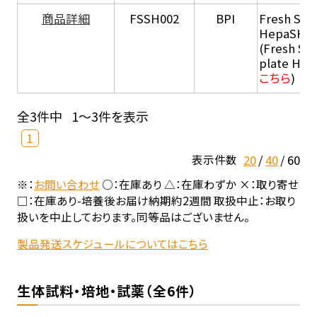
商品詳細
FSSH002
BPI
Fresh Sus
HepaSH®
(Fresh Su
plate He
こちら
)
全3件中
1～3件を表示
1
20
40
60
表示件数
※：
お問い合わせ
○：在庫あり △：在庫わずか ×：取り寄せ
□：在庫あり-培養後お届け納期約2週間 取扱中止：お取り
扱いを中止しております。同等品はございません。
製品発送スケジュールについてはこちら
生体試料・培地・試薬（全6件）