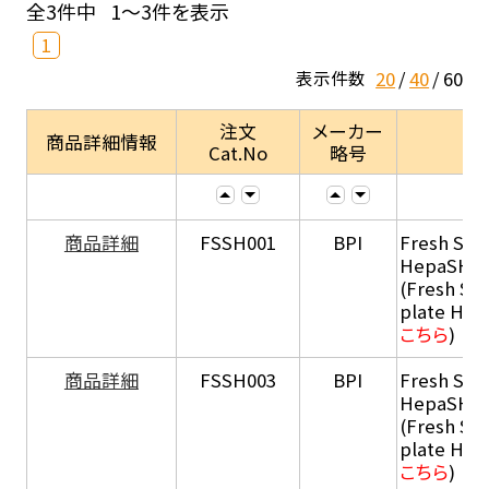
全3件中
1～3件を表示
1
20
40
60
表示件数
注文
メーカー
商品詳細情報
Cat.No
略号
商品詳細
FSSH001
BPI
Fresh Sus
HepaSH®
(Fresh Su
plate He
こちら
)
商品詳細
FSSH003
BPI
Fresh Sus
HepaSH®
(Fresh Su
plate He
こちら
)