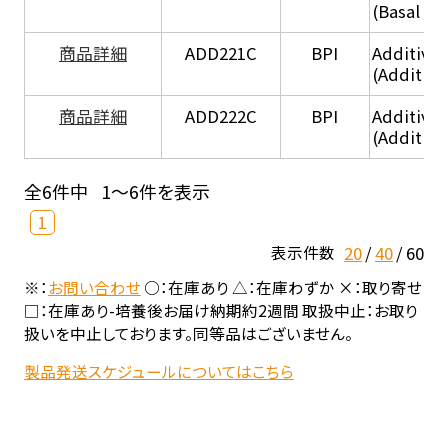
(Basal he
商品詳細
ADD221C
BPI
Additive
(Additiv
商品詳細
ADD222C
BPI
Additive
(Additive
全6件中
1～6件を表示
1
20
40
60
表示件数
※：
お問い合わせ
○：在庫あり △：在庫わずか ×：取り寄せ
□：在庫あり-培養後お届け納期約2週間 取扱中止：お取り
扱いを中止しております。同等品はございません。
製品発送スケジュールについてはこちら