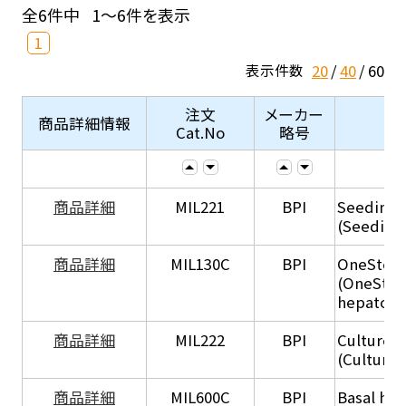
全6件中
1～6件を表示
1
20
40
60
表示件数
注文
メーカー
商品詳細情報
Cat.No
略号
商品詳細
MIL221
BPI
Seeding
(Seeding
商品詳細
MIL130C
BPI
OneStep 
(OneStep
hepatocy
商品詳細
MIL222
BPI
Culture 
(Culture
商品詳細
MIL600C
BPI
Basal hep