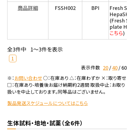
商品詳細
FSSH002
BPI
Fresh Sus
HepaSH®
(Fresh Su
plate He
こちら
)
全3件中
1～3件を表示
1
20
40
60
表示件数
※：
お問い合わせ
○：在庫あり △：在庫わずか ×：取り寄せ
□：在庫あり-培養後お届け納期約2週間 取扱中止：お取り
扱いを中止しております。同等品はございません。
製品発送スケジュールについてはこちら
生体試料・培地・試薬（全6件）