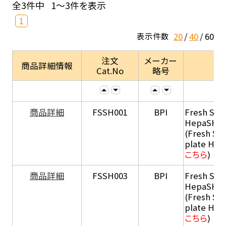
全3件中
1～3件を表示
1
20
40
60
表示件数
注文
メーカー
商品詳細情報
Cat.No
略号
商品詳細
FSSH001
BPI
Fresh Sus
HepaSH®
(Fresh Su
plate He
こちら
)
商品詳細
FSSH003
BPI
Fresh Sus
HepaSH®
(Fresh Su
plate He
こちら
)