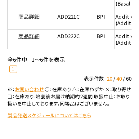
(Basal he
商品詳細
ADD221C
BPI
Additive
(Additiv
商品詳細
ADD222C
BPI
Additive
(Additive
全6件中
1～6件を表示
1
20
40
60
表示件数
※：
お問い合わせ
○：在庫あり △：在庫わずか ×：取り寄せ
□：在庫あり-培養後お届け納期約2週間 取扱中止：お取り
扱いを中止しております。同等品はございません。
製品発送スケジュールについてはこちら