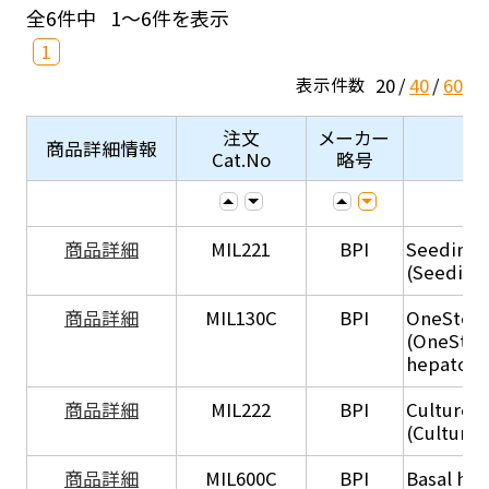
全6件中
1～6件を表示
1
20
40
60
表示件数
注文
メーカー
商品詳細情報
Cat.No
略号
商品詳細
MIL221
BPI
Seeding
(Seeding
商品詳細
MIL130C
BPI
OneStep 
(OneStep
hepatocy
商品詳細
MIL222
BPI
Culture 
(Culture
商品詳細
MIL600C
BPI
Basal hep