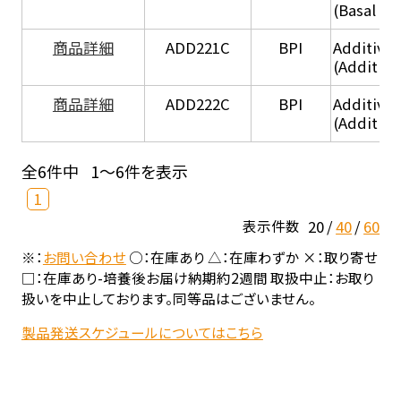
(Basal he
商品詳細
ADD221C
BPI
Additive
(Additiv
商品詳細
ADD222C
BPI
Additive
(Additive
全6件中
1～6件を表示
1
20
40
60
表示件数
※：
お問い合わせ
○：在庫あり △：在庫わずか ×：取り寄せ
□：在庫あり-培養後お届け納期約2週間 取扱中止：お取り
扱いを中止しております。同等品はございません。
製品発送スケジュールについてはこちら