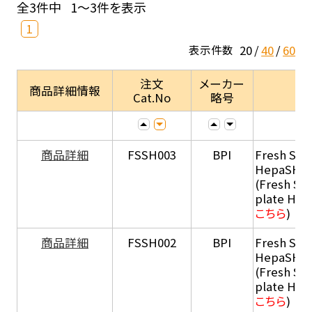
全3件中
1～3件を表示
1
20
40
60
表示件数
注文
メーカー
商品詳細情報
Cat.No
略号
商品詳細
FSSH003
BPI
Fresh Sus
HepaSH®
(Fresh Su
plate He
こちら
)
商品詳細
FSSH002
BPI
Fresh Sus
HepaSH®
(Fresh Su
plate He
こちら
)