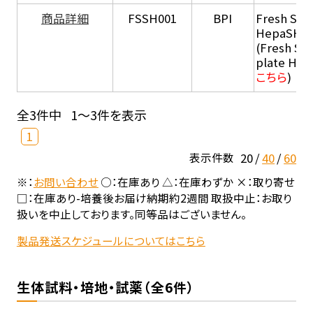
商品詳細
FSSH001
BPI
Fresh Sus
HepaSH®
(Fresh Su
plate He
こちら
)
全3件中
1～3件を表示
1
20
40
60
表示件数
※：
お問い合わせ
○：在庫あり △：在庫わずか ×：取り寄せ
□：在庫あり-培養後お届け納期約2週間 取扱中止：お取り
扱いを中止しております。同等品はございません。
製品発送スケジュールについてはこちら
生体試料・培地・試薬（全6件）