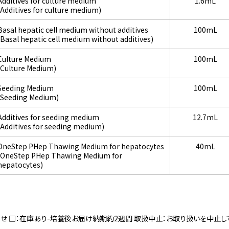
Additives for culture medium
1.6mL
(Additives for culture medium)
Basal hepatic cell medium without additives
100mL
(Basal hepatic cell medium without additives)
Culture Medium
100mL
(Culture Medium)
Seeding Medium
100mL
(Seeding Medium)
Additives for seeding medium
12.7mL
(Additives for seeding medium)
OneStep PHep Thawing Medium for hepatocytes
40mL
(OneStep PHep Thawing Medium for
hepatocytes)
寄せ □：在庫あり-培養後お届け納期約2週間 取扱中止：お取り扱いを中止し