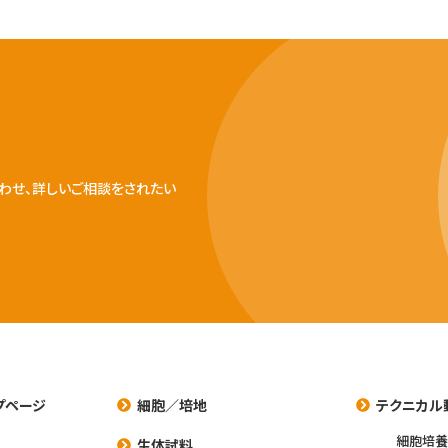
わせ、詳しいご相談をされたい
プページ
細胞／培地
テクニカル
細胞培
生体試料