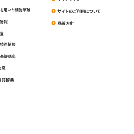
を用いた細胞単離
サイトのご利用について
情報
品質方針
座
養技術情報
養基礎講座
の窓
用語辞典