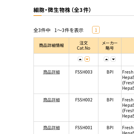
細胞・微生物株（全3件）
全3件中
1～3件を表示
1
注文
メーカー
商品詳細情報
Cat.No
略号
商品詳細
FSSH003
BPI
Fresh
Hepa
(Fres
Hepa
商品詳細
FSSH002
BPI
Fresh
Hepa
(Fres
Hepa
商品詳細
FSSH001
BPI
Fresh
Hepa