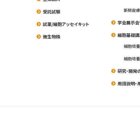
新鮮皮膚
受託試験
学会展示会
試薬/細胞アッセイキット
細胞基礎講
微生物株
細胞培
細胞培
研究・開発
用語説明・