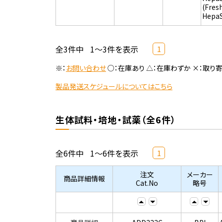
(Fres
Hepa
全3件中
1～3件を表示
1
※：
お問い合わせ
○：在庫あり △：在庫わずか ×：取り
製品発送スケジュールについてはこちら
生体試料・培地・試薬（全6件）
全6件中
1～6件を表示
1
注文
メーカー
商品詳細情報
Cat.No
略号