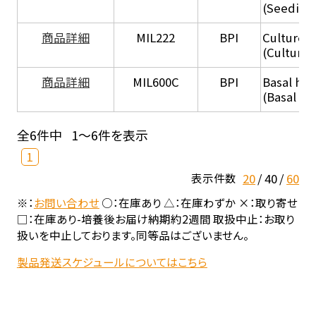
(Seeding
商品詳細
MIL222
BPI
Culture 
(Culture
商品詳細
MIL600C
BPI
Basal hep
(Basal he
全6件中
1～6件を表示
1
20
40
60
表示件数
※：
お問い合わせ
○：在庫あり △：在庫わずか ×：取り寄せ
□：在庫あり-培養後お届け納期約2週間 取扱中止：お取り
扱いを中止しております。同等品はございません。
製品発送スケジュールについてはこちら