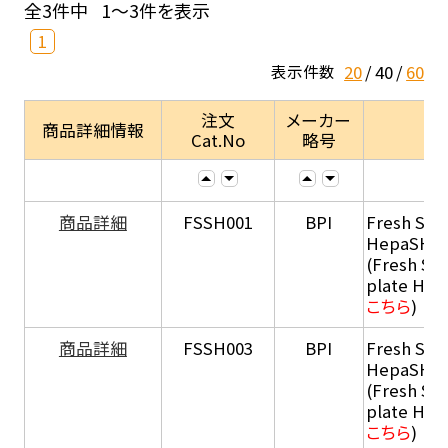
全3件中
1～3件を表示
1
20
40
60
表示件数
注文
メーカー
商品詳細情報
Cat.No
略号
商品詳細
FSSH001
BPI
Fresh Sus
HepaSH®
(Fresh Su
plate He
こちら
)
商品詳細
FSSH003
BPI
Fresh Sus
HepaSH®
(Fresh Su
plate He
こちら
)