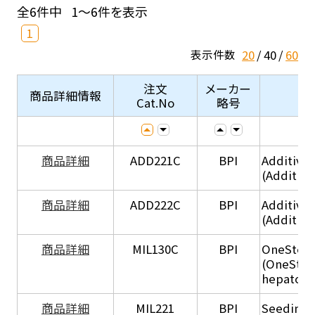
全6件中
1～6件を表示
1
20
40
60
表示件数
注文
メーカー
商品詳細情報
Cat.No
略号
商品詳細
ADD221C
BPI
Additive
(Additiv
商品詳細
ADD222C
BPI
Additive
(Additive
商品詳細
MIL130C
BPI
OneStep 
(OneStep
hepatocy
商品詳細
MIL221
BPI
Seeding