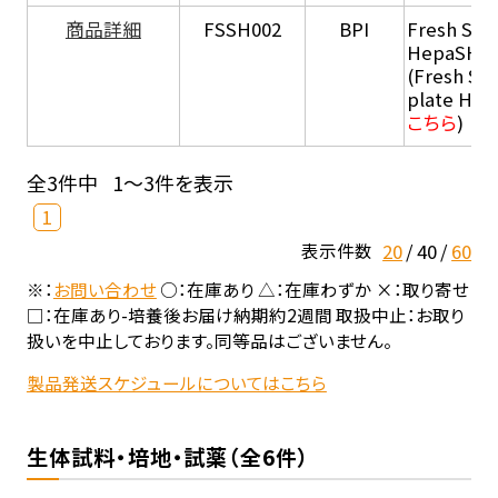
商品詳細
FSSH002
BPI
Fresh Sus
HepaSH®
(Fresh Su
plate He
こちら
)
全3件中
1～3件を表示
1
20
40
60
表示件数
※：
お問い合わせ
○：在庫あり △：在庫わずか ×：取り寄せ
□：在庫あり-培養後お届け納期約2週間 取扱中止：お取り
扱いを中止しております。同等品はございません。
製品発送スケジュールについてはこちら
生体試料・培地・試薬（全6件）