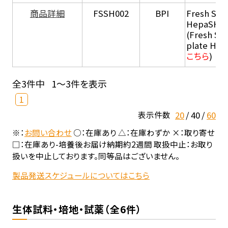
商品詳細
FSSH002
BPI
Fresh Sus
HepaSH®
(Fresh Su
plate He
こちら
)
全3件中
1～3件を表示
1
20
40
60
表示件数
※：
お問い合わせ
○：在庫あり △：在庫わずか ×：取り寄せ
□：在庫あり-培養後お届け納期約2週間 取扱中止：お取り
扱いを中止しております。同等品はございません。
製品発送スケジュールについてはこちら
生体試料・培地・試薬（全6件）