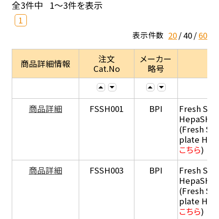
全3件中
1～3件を表示
1
20
40
60
表示件数
注文
メーカー
商品詳細情報
Cat.No
略号
商品詳細
FSSH001
BPI
Fresh Sus
HepaSH®
(Fresh Su
plate He
こちら
)
商品詳細
FSSH003
BPI
Fresh Sus
HepaSH®
(Fresh Su
plate He
こちら
)