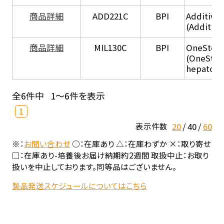
商品詳細
ADD221C
BPI
Additive
(Additiv
商品詳細
MIL130C
BPI
OneStep 
(OneStep
hepatocy
全6件中
1～6件を表示
1
20
40
60
表示件数
※：
お問い合わせ
○：在庫あり △：在庫わずか ×：取り寄せ
□：在庫あり-培養後お届け納期約2週間 取扱中止：お取り
扱いを中止しております。同等品はございません。
製品発送スケジュールについてはこちら