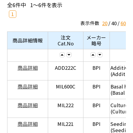
全6件中
1～6件を表示
1
20
40
60
表示件数
注文
メーカー
商品詳細情報
Cat.No
略号
商品詳細
ADD222C
BPI
Additive
(Additive
商品詳細
MIL600C
BPI
Basal hep
(Basal he
商品詳細
MIL222
BPI
Culture 
(Culture
商品詳細
MIL221
BPI
Seeding
(Seeding