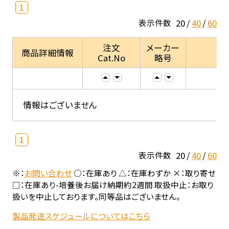
1
20
40
60
表示件数
注文
メーカー
商品詳細情報
Cat.No
略号
情報はございません
1
20
40
60
表示件数
※：
お問い合わせ
○：在庫あり △：在庫わずか ×：取り寄せ
□：在庫あり-培養後お届け納期約2週間 取扱中止：お取り
扱いを中止しております。同等品はございません。
製品発送スケジュールについてはこちら