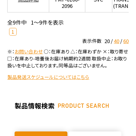
2096
(TRANSIL 
全9件中
1～9件を表示
1
20
40
60
表示件数
※：
お問い合わせ
○：在庫あり △：在庫わずか ×：取り寄せ
□：在庫あり-培養後お届け納期約2週間 取扱中止：お取り
扱いを中止しております。同等品はございません。
製品発送スケジュールについてはこちら
製品情報検索
PRODUCT SEARCH