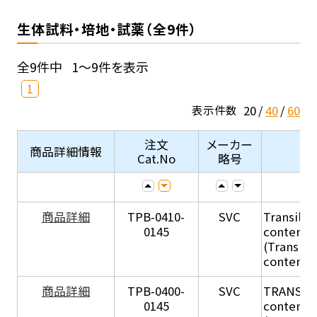
生体試料・培地・試薬（全9件）
全9件中
1～9件を表示
1
20
40
60
表示件数
注文
メーカー
商品詳細情報
Cat.No
略号
商品詳細
TPB-0410-
SVC
Transil Hi
0145
content - 
(Transil H
content - 
商品詳細
TPB-0400-
SVC
TRANSIL H
0145
content in