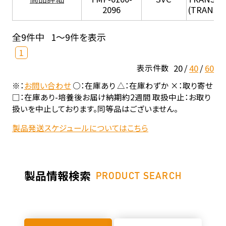
2096
(TRANSIL 
全9件中
1～9件を表示
1
20
40
60
表示件数
※：
お問い合わせ
○：在庫あり △：在庫わずか ×：取り寄せ
□：在庫あり-培養後お届け納期約2週間 取扱中止：お取り
扱いを中止しております。同等品はございません。
製品発送スケジュールについてはこちら
製品情報検索
PRODUCT SEARCH