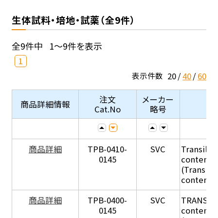
生体試料・培地・試薬（全9件）
全9件中
1～9件を表示
1
20
40
60
表示件数
注文
メーカー
商品詳細情報
Cat.No
略号
商品詳細
TPB-0410-
SVC
Transil Hi
0145
content - 
(Transil H
content - 
商品詳細
TPB-0400-
SVC
TRANSIL H
0145
content in