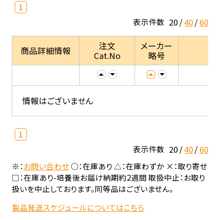
1
20
40
60
表示件数
注文
メーカー
商品詳細情報
Cat.No
略号
情報はございません
1
20
40
60
表示件数
※：
お問い合わせ
○：在庫あり △：在庫わずか ×：取り寄せ
□：在庫あり-培養後お届け納期約2週間 取扱中止：お取り
扱いを中止しております。同等品はございません。
製品発送スケジュールについてはこちら