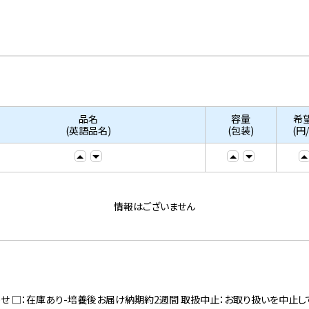
品名
容量
希
(英語品名)
(包装)
(円
情報はございません
寄せ □：在庫あり-培養後お届け納期約2週間 取扱中止：お取り扱いを中止し