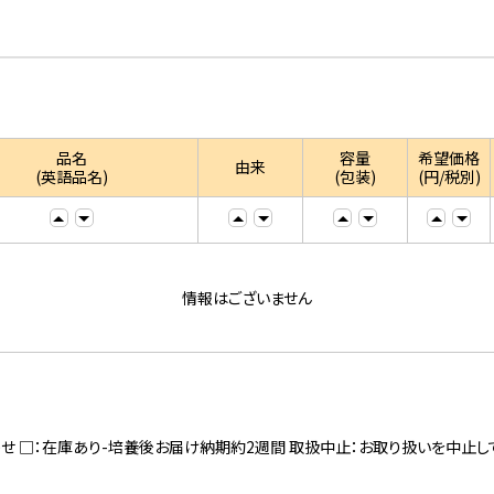
品名
容量
希望価格
由来
(英語品名)
(包装)
(円/税別)
情報はございません
寄せ □：在庫あり-培養後お届け納期約2週間 取扱中止：お取り扱いを中止し