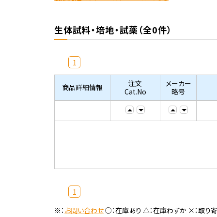
生体試料・培地・試薬（全0件）
1
注文
メーカー
商品詳細情報
Cat.No
略号
1
※：
お問い合わせ
○：在庫あり △：在庫わずか ×：取り