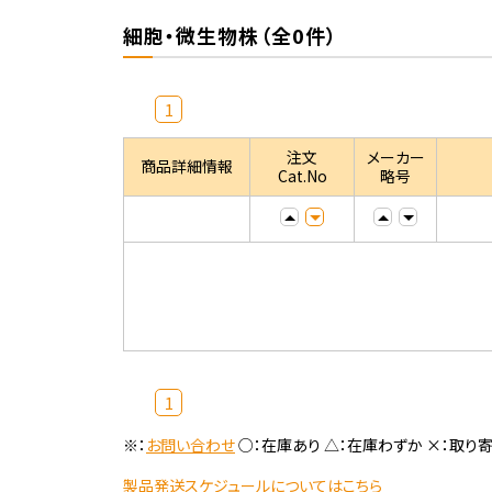
細胞・微生物株（全0件）
1
注文
メーカー
商品詳細情報
Cat.No
略号
1
※：
お問い合わせ
○：在庫あり △：在庫わずか ×：取り
製品発送スケジュールについてはこちら