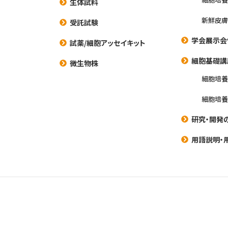
生体試料
新鮮皮膚
受託試験
学会展示会
試薬/細胞アッセイキット
細胞基礎講
微生物株
細胞培
細胞培
研究・開発
用語説明・