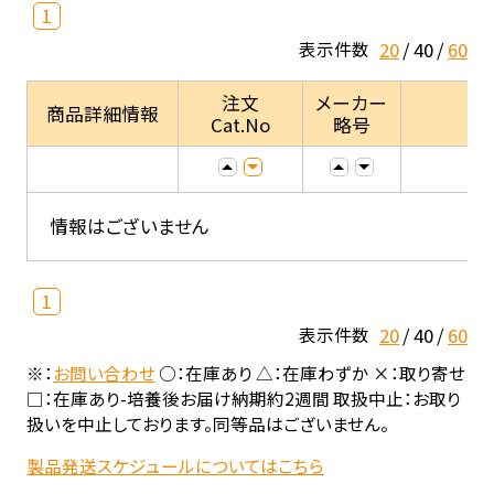
1
20
40
60
表示件数
注文
メーカー
商品詳細情報
Cat.No
略号
情報はございません
1
20
40
60
表示件数
※：
お問い合わせ
○：在庫あり △：在庫わずか ×：取り寄せ
□：在庫あり-培養後お届け納期約2週間 取扱中止：お取り
扱いを中止しております。同等品はございません。
製品発送スケジュールについてはこちら