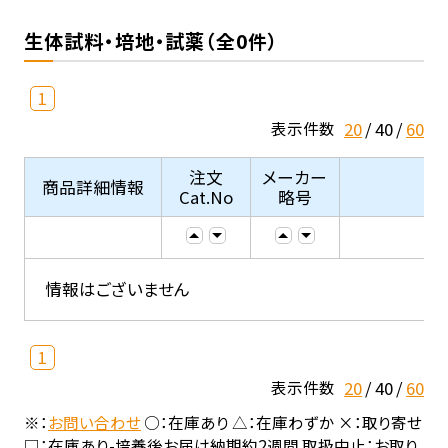
生体試料・培地・試薬（全0件）
1
20
40
60
表示件数
注文
メーカー
商品詳細情報
Cat.No
略号
情報はございません
1
20
40
60
表示件数
※：
お問い合わせ
○：在庫あり △：在庫わずか ×：取り寄せ
□：在庫あり-培養後お届け納期約2週間 取扱中止：お取り