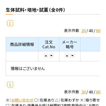
生体試料・培地・試薬（全0件）
1
20
40
60
表示件数
注文
メーカー
商品詳細情報
Cat.No
略号
情報はございません
1
20
40
60
表示件数
※：
お問い合わせ
○：在庫あり △：在庫わずか ×：取り寄せ
□：在庫あり-培養後お届け納期約2週間 取扱中止：お取り