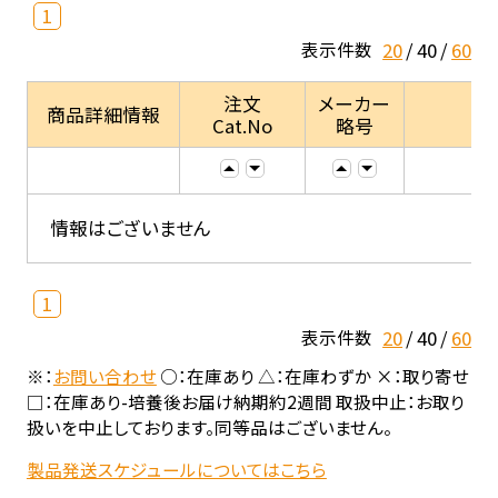
1
20
40
60
表示件数
注文
メーカー
商品詳細情報
Cat.No
略号
情報はございません
1
20
40
60
表示件数
※：
お問い合わせ
○：在庫あり △：在庫わずか ×：取り寄せ
□：在庫あり-培養後お届け納期約2週間 取扱中止：お取り
扱いを中止しております。同等品はございません。
製品発送スケジュールについてはこちら