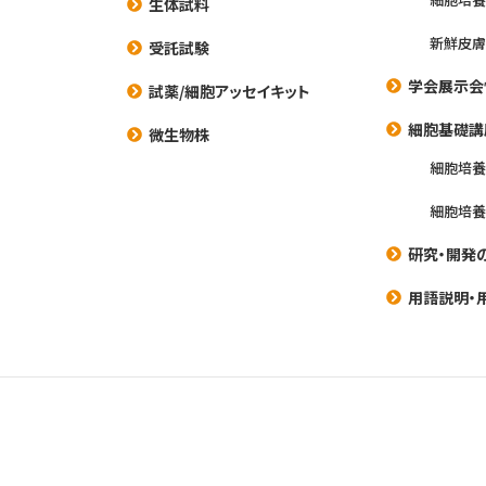
生体試料
新鮮皮膚
受託試験
学会展示会
試薬/細胞アッセイキット
細胞基礎講
微生物株
細胞培
細胞培
研究・開発
用語説明・