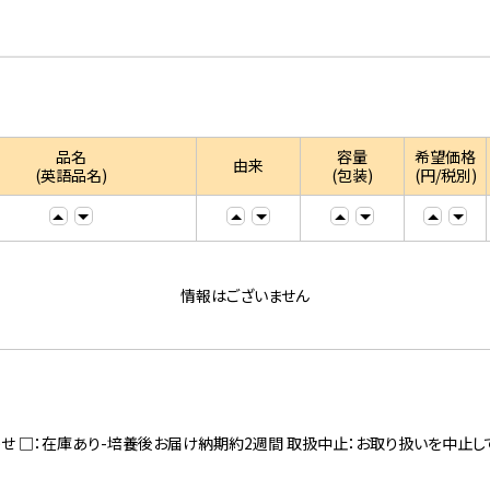
品名
容量
希望価格
由来
(英語品名)
(包装)
(円/税別)
情報はございません
寄せ □：在庫あり-培養後お届け納期約2週間 取扱中止：お取り扱いを中止し