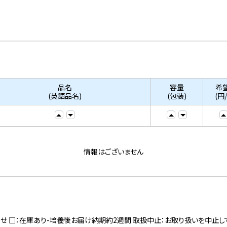
品名
容量
希
(英語品名)
(包装)
(円
情報はございません
寄せ □：在庫あり-培養後お届け納期約2週間 取扱中止：お取り扱いを中止し