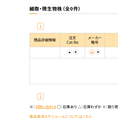
細胞・微生物株（全0件）
1
注文
メーカー
商品詳細情報
Cat.No
略号
1
※：
お問い合わせ
○：在庫あり △：在庫わずか ×：取り
製品発送スケジュールについてはこちら