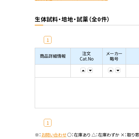
生体試料・培地・試薬（全0件）
1
注文
メーカー
商品詳細情報
Cat.No
略号
1
※：
お問い合わせ
○：在庫あり △：在庫わずか ×：取り