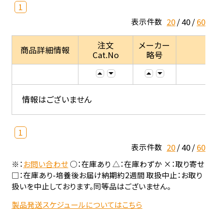
1
20
40
60
表示件数
注文
メーカー
商品詳細情報
Cat.No
略号
情報はございません
1
20
40
60
表示件数
※：
お問い合わせ
○：在庫あり △：在庫わずか ×：取り寄せ
□：在庫あり-培養後お届け納期約2週間 取扱中止：お取り
扱いを中止しております。同等品はございません。
製品発送スケジュールについてはこちら