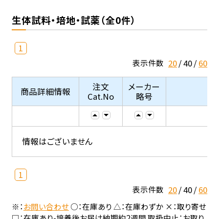
生体試料・培地・試薬（全0件）
1
20
40
60
表示件数
注文
メーカー
商品詳細情報
Cat.No
略号
情報はございません
1
20
40
60
表示件数
※：
お問い合わせ
○：在庫あり △：在庫わずか ×：取り寄せ
□：在庫あり-培養後お届け納期約2週間 取扱中止：お取り