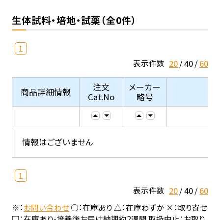
生体試料・培地・試薬（全0件）
1
20
40
60
表示件数
注文
メーカー
商品詳細情報
Cat.No
略号
情報はございません
1
20
40
60
表示件数
※：
お問い合わせ
○：在庫あり △：在庫わずか ×：取り寄せ
□：在庫あり-培養後お届け納期約2週間 取扱中止：お取り