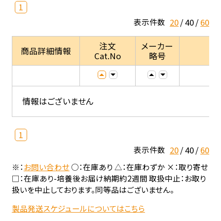
1
20
40
60
表示件数
注文
メーカー
商品詳細情報
Cat.No
略号
情報はございません
1
20
40
60
表示件数
※：
お問い合わせ
○：在庫あり △：在庫わずか ×：取り寄せ
□：在庫あり-培養後お届け納期約2週間 取扱中止：お取り
扱いを中止しております。同等品はございません。
製品発送スケジュールについてはこちら