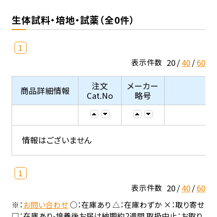
生体試料・培地・試薬（全0件）
1
20
40
60
表示件数
注文
メーカー
商品詳細情報
Cat.No
略号
情報はございません
1
20
40
60
表示件数
※：
お問い合わせ
○：在庫あり △：在庫わずか ×：取り寄せ
□：在庫あり-培養後お届け納期約2週間 取扱中止：お取り