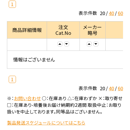
1
20
40
60
表示件数
注文
メーカー
商品詳細情報
Cat.No
略号
情報はございません
1
20
40
60
表示件数
※：
お問い合わせ
○：在庫あり △：在庫わずか ×：取り寄せ
□：在庫あり-培養後お届け納期約2週間 取扱中止：お取り
扱いを中止しております。同等品はございません。
製品発送スケジュールについてはこちら