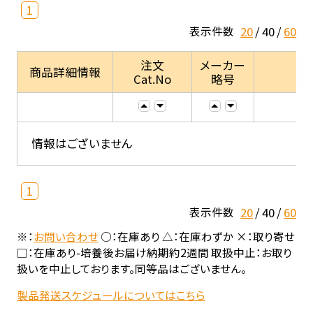
1
20
40
60
表示件数
注文
メーカー
商品詳細情報
Cat.No
略号
情報はございません
1
20
40
60
表示件数
※：
お問い合わせ
○：在庫あり △：在庫わずか ×：取り寄せ
□：在庫あり-培養後お届け納期約2週間 取扱中止：お取り
扱いを中止しております。同等品はございません。
製品発送スケジュールについてはこちら