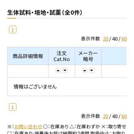
生体試料・培地・試薬（全0件）
1
20
40
60
表示件数
注文
メーカー
商品詳細情報
Cat.No
略号
情報はございません
1
20
40
60
表示件数
※：
お問い合わせ
○：在庫あり △：在庫わずか ×：取り寄せ
□：在庫あり-培養後お届け納期約2週間 取扱中止：お取り