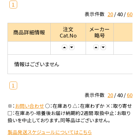
1
20
40
60
表示件数
注文
メーカー
商品詳細情報
Cat.No
略号
情報はございません
1
20
40
60
表示件数
※：
お問い合わせ
○：在庫あり △：在庫わずか ×：取り寄せ
□：在庫あり-培養後お届け納期約2週間 取扱中止：お取り
扱いを中止しております。同等品はございません。
製品発送スケジュールについてはこちら