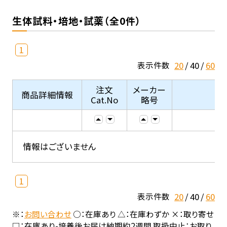
生体試料・培地・試薬（全0件）
1
20
40
60
表示件数
注文
メーカー
商品詳細情報
Cat.No
略号
情報はございません
1
20
40
60
表示件数
※：
お問い合わせ
○：在庫あり △：在庫わずか ×：取り寄せ
□：在庫あり-培養後お届け納期約2週間 取扱中止：お取り