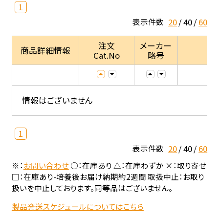
1
20
40
60
表示件数
注文
メーカー
商品詳細情報
Cat.No
略号
情報はございません
1
20
40
60
表示件数
※：
お問い合わせ
○：在庫あり △：在庫わずか ×：取り寄せ
□：在庫あり-培養後お届け納期約2週間 取扱中止：お取り
扱いを中止しております。同等品はございません。
製品発送スケジュールについてはこちら