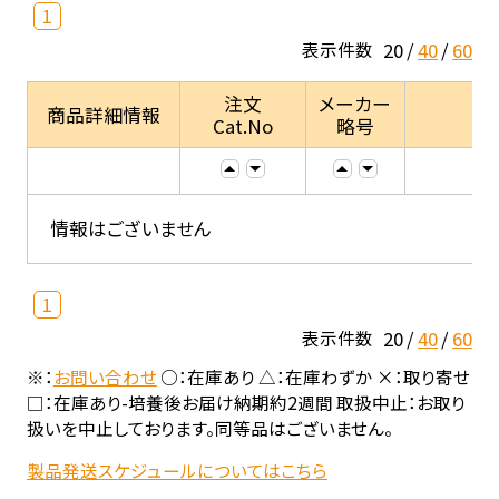
1
20
40
60
表示件数
注文
メーカー
商品詳細情報
Cat.No
略号
情報はございません
1
20
40
60
表示件数
※：
お問い合わせ
○：在庫あり △：在庫わずか ×：取り寄せ
□：在庫あり-培養後お届け納期約2週間 取扱中止：お取り
扱いを中止しております。同等品はございません。
製品発送スケジュールについてはこちら