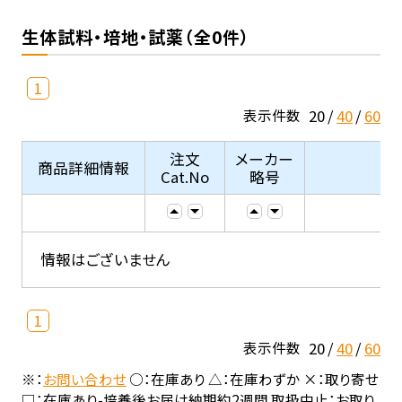
生体試料・培地・試薬（全0件）
1
20
40
60
表示件数
注文
メーカー
商品詳細情報
Cat.No
略号
情報はございません
1
20
40
60
表示件数
※：
お問い合わせ
○：在庫あり △：在庫わずか ×：取り寄せ
□：在庫あり-培養後お届け納期約2週間 取扱中止：お取り