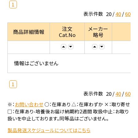
1
20
40
60
表示件数
注文
メーカー
商品詳細情報
Cat.No
略号
情報はございません
1
20
40
60
表示件数
※：
お問い合わせ
○：在庫あり △：在庫わずか ×：取り寄せ
□：在庫あり-培養後お届け納期約2週間 取扱中止：お取り
扱いを中止しております。同等品はございません。
製品発送スケジュールについてはこちら