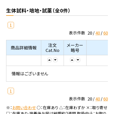
生体試料・培地・試薬（全0件）
1
20
40
60
表示件数
注文
メーカー
商品詳細情報
Cat.No
略号
情報はございません
1
20
40
60
表示件数
※：
お問い合わせ
○：在庫あり △：在庫わずか ×：取り寄せ
□：在庫あり-培養後お届け納期約2週間 取扱中止：お取り