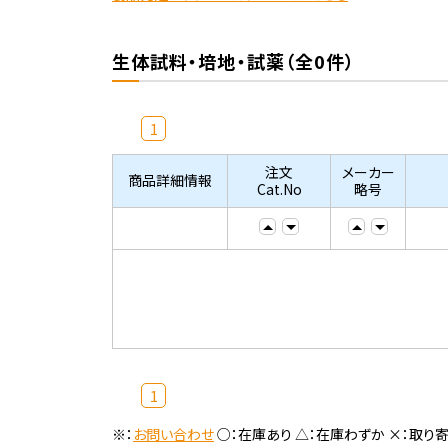
生体試料・培地・試薬（全0件）
1
注文
メーカー
商品詳細情報
Cat.No
略号
1
※：
お問い合わせ
○：在庫あり △：在庫わずか ×：取り