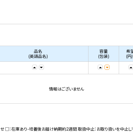
品名
容量
希
(英語品名)
(包装)
(円
情報はございません
寄せ □：在庫あり-培養後お届け納期約2週間 取扱中止：お取り扱いを中止し