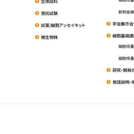
生体試料
新鮮皮膚
受託試験
学会展示会
試薬/細胞アッセイキット
細胞基礎講
微生物株
細胞培
細胞培
研究・開発
用語説明・