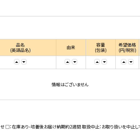
品名
容量
希望価格
由来
(英語品名)
(包装)
(円/税別)
情報はございません
寄せ □：在庫あり-培養後お届け納期約2週間 取扱中止：お取り扱いを中止し