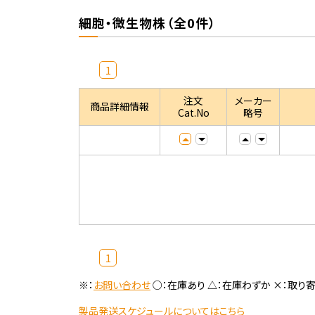
細胞・微生物株（全0件）
1
注文
メーカー
商品詳細情報
Cat.No
略号
1
※：
お問い合わせ
○：在庫あり △：在庫わずか ×：取り
製品発送スケジュールについてはこちら