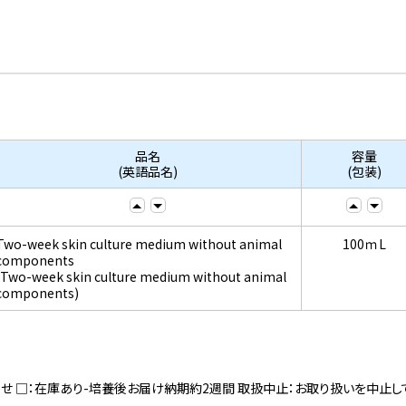
品名
容量
(英語品名)
(包装)
Two-week skin culture medium without animal
100ｍL
components
(Two-week skin culture medium without animal
components)
寄せ □：在庫あり-培養後お届け納期約2週間 取扱中止：お取り扱いを中止し