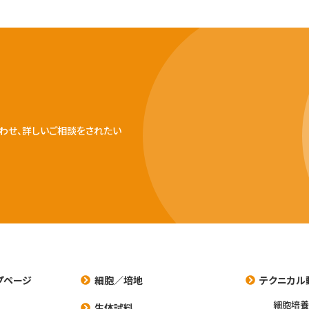
わせ、詳しいご相談をされたい
プページ
細胞／培地
テクニカル
細胞培
生体試料