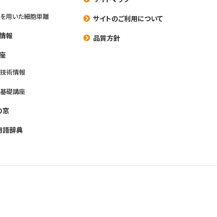
を用いた細胞単離
サイトのご利用について
情報
品質方針
座
養技術情報
養基礎講座
の窓
用語辞典