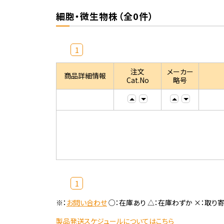
細胞・微生物株（全0件）
1
注文
メーカー
商品詳細情報
Cat.No
略号
1
※：
お問い合わせ
○：在庫あり △：在庫わずか ×：取り
製品発送スケジュールについてはこちら