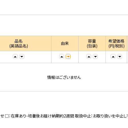
品名
容量
希望価格
由来
(英語品名)
(包装)
(円/税別)
情報はございません
寄せ □：在庫あり-培養後お届け納期約2週間 取扱中止：お取り扱いを中止し