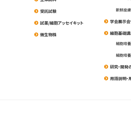
新鮮皮膚
受託試験
学会展示会
試薬/細胞アッセイキット
細胞基礎講
微生物株
細胞培
細胞培
研究・開発
用語説明・