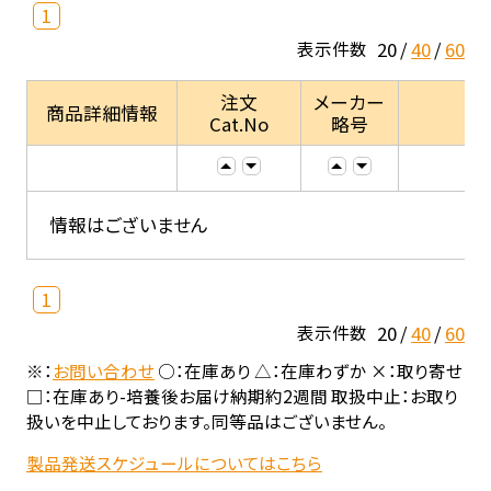
1
20
40
60
表示件数
注文
メーカー
商品詳細情報
Cat.No
略号
情報はございません
1
20
40
60
表示件数
※：
お問い合わせ
○：在庫あり △：在庫わずか ×：取り寄せ
□：在庫あり-培養後お届け納期約2週間 取扱中止：お取り
扱いを中止しております。同等品はございません。
製品発送スケジュールについてはこちら