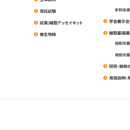
新鮮皮膚
受託試験
学会展示会
試薬/細胞アッセイキット
細胞基礎講
微生物株
細胞培
細胞培
研究・開発
用語説明・