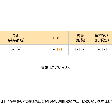
品名
容量
希望価格
由来
(英語品名)
(包装)
(円/税別)
情報はございません
寄せ □：在庫あり-培養後お届け納期約2週間 取扱中止：お取り扱いを中止し