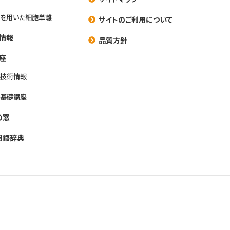
を用いた細胞単離
サイトのご利用について
情報
品質方針
座
養技術情報
養基礎講座
の窓
用語辞典