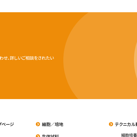
わせ、詳しいご相談をされたい
プページ
細胞／培地
テクニカル
細胞培
生体試料