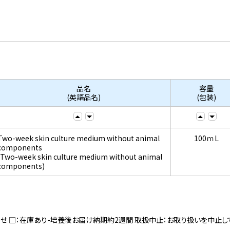
品名
容量
(英語品名)
(包装)
Two-week skin culture medium without animal
100ｍL
components
(Two-week skin culture medium without animal
components)
寄せ □：在庫あり-培養後お届け納期約2週間 取扱中止：お取り扱いを中止し