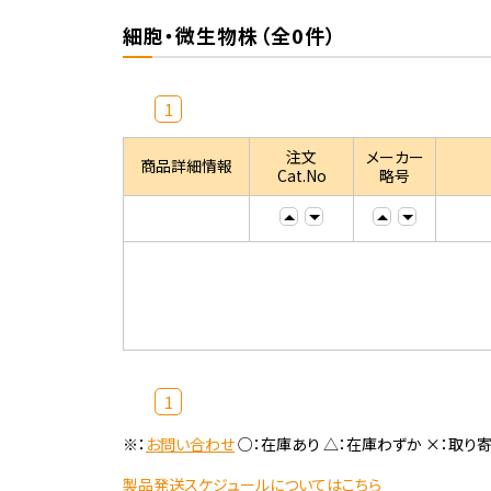
細胞・微生物株（全0件）
1
注文
メーカー
商品詳細情報
Cat.No
略号
1
※：
お問い合わせ
○：在庫あり △：在庫わずか ×：取り
製品発送スケジュールについてはこちら