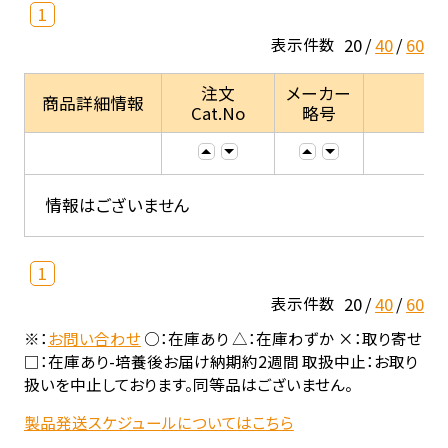
1
20
40
60
表示件数
注文
メーカー
商品詳細情報
Cat.No
略号
情報はございません
1
20
40
60
表示件数
※：
お問い合わせ
○：在庫あり △：在庫わずか ×：取り寄せ
□：在庫あり-培養後お届け納期約2週間 取扱中止：お取り
扱いを中止しております。同等品はございません。
製品発送スケジュールについてはこちら