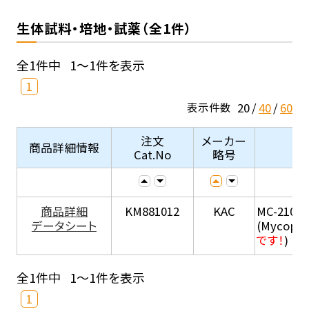
生体試料・培地・試薬（全1件）
全1件中
1～1件を表示
1
20
40
60
表示件数
注文
メーカー
商品詳細情報
Cat.No
略号
商品詳細
KM881012
KAC
MC-210
データシート
(Mycopla
です！
)
全1件中
1～1件を表示
1