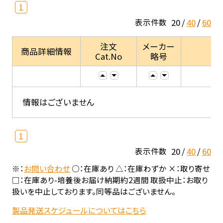
1
20
40
60
表示件数
注文
メーカー
商品詳細情報
Cat.No
略号
情報はございません
1
20
40
60
表示件数
※：
お問い合わせ
○：在庫あり △：在庫わずか ×：取り寄せ
□：在庫あり-培養後お届け納期約2週間 取扱中止：お取り
扱いを中止しております。同等品はございません。
製品発送スケジュールについてはこちら