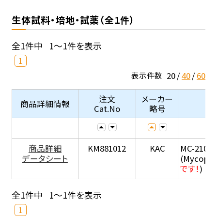
生体試料・培地・試薬（全1件）
全1件中
1～1件を表示
1
20
40
60
表示件数
注文
メーカー
商品詳細情報
Cat.No
略号
商品詳細
KM881012
KAC
MC-210
データシート
(Mycopla
です！
)
全1件中
1～1件を表示
1