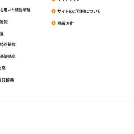
を用いた細胞単離
サイトのご利用について
情報
品質方針
座
養技術情報
養基礎講座
の窓
用語辞典