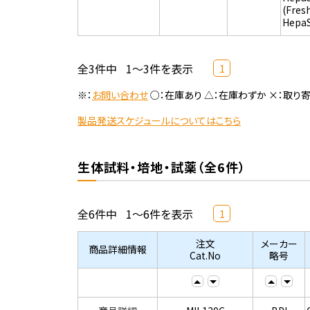
(Fres
Hepa
全3件中
1～3件を表示
1
※：
お問い合わせ
○：在庫あり △：在庫わずか ×：取り
製品発送スケジュールについてはこちら
生体試料・培地・試薬（全6件）
全6件中
1～6件を表示
1
注文
メーカー
商品詳細情報
Cat.No
略号