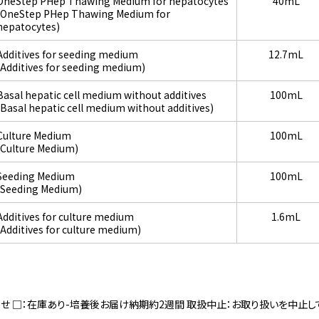
OneStep PHep Thawing Medium for hepatocytes
40mL
(OneStep PHep Thawing Medium for
hepatocytes)
Additives for seeding medium
12.7mL
(Additives for seeding medium)
Basal hepatic cell medium without additives
100mL
(Basal hepatic cell medium without additives)
Culture Medium
100mL
(Culture Medium)
Seeding Medium
100mL
(Seeding Medium)
Additives for culture medium
1.6mL
(Additives for culture medium)
寄せ □：在庫あり-培養後お届け納期約2週間 取扱中止：お取り扱いを中止し