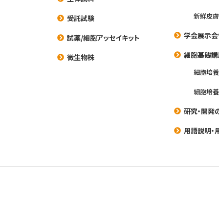
新鮮皮膚
受託試験
学会展示会
試薬/細胞アッセイキット
細胞基礎講
微生物株
細胞培
細胞培
研究・開発
用語説明・