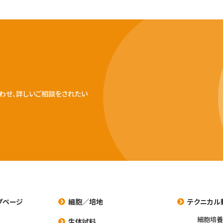
わせ、詳しいご相談をされたい
プページ
細胞／培地
テクニカル
細胞培
生体試料