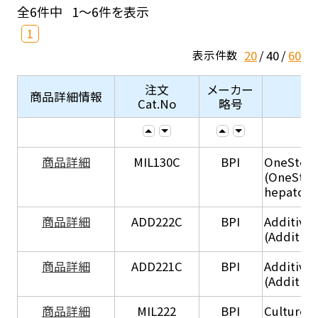
全6件中
1～6件を表示
1
20
40
60
表示件数
注文
メーカー
商品詳細情報
Cat.No
略号
商品詳細
MIL130C
BPI
OneStep 
(OneStep
hepatocy
商品詳細
ADD222C
BPI
Additive
(Additive
商品詳細
ADD221C
BPI
Additive
(Additiv
商品詳細
MIL222
BPI
Culture 