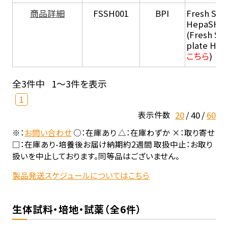
商品詳細
FSSH001
BPI
Fresh Sus
HepaSH®
(Fresh Su
plate He
こちら
)
全3件中
1～3件を表示
1
20
40
60
表示件数
※：
お問い合わせ
○：在庫あり △：在庫わずか ×：取り寄せ
□：在庫あり-培養後お届け納期約2週間 取扱中止：お取り
扱いを中止しております。同等品はございません。
製品発送スケジュールについてはこちら
生体試料・培地・試薬（全6件）