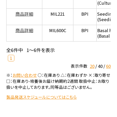
(Culture
商品詳細
MIL221
BPI
Seeding
(Seeding
商品詳細
MIL600C
BPI
Basal hep
(Basal he
全6件中
1～6件を表示
1
20
40
60
表示件数
※：
お問い合わせ
○：在庫あり △：在庫わずか ×：取り寄せ
□：在庫あり-培養後お届け納期約2週間 取扱中止：お取り
扱いを中止しております。同等品はございません。
製品発送スケジュールについてはこちら