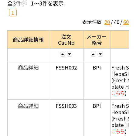
全3件中
1～3件を表示
1
20
40
60
表示件数
注文
メーカー
商品詳細情報
Cat.No
略号
商品詳細
FSSH002
BPI
Fresh Sus
HepaSH®
(Fresh Su
plate He
こちら
)
商品詳細
FSSH003
BPI
Fresh Sus
HepaSH®
(Fresh Su
plate He
こちら
)