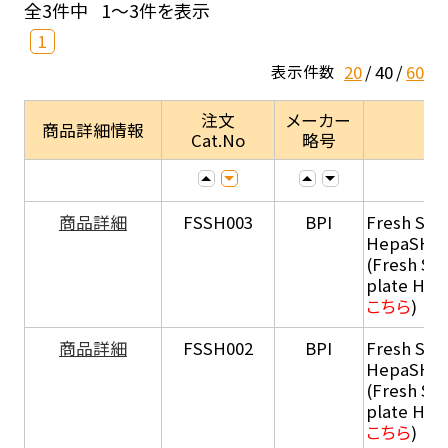
全3件中
1～3件を表示
1
20
40
60
表示件数
注文
メーカー
商品詳細情報
Cat.No
略号
商品詳細
FSSH003
BPI
Fresh Sus
HepaSH®
(Fresh Su
plate He
こちら
)
商品詳細
FSSH002
BPI
Fresh Sus
HepaSH®
(Fresh Su
plate He
こちら
)