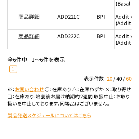
(Basal he
商品詳細
ADD221C
BPI
Additive
(Additiv
商品詳細
ADD222C
BPI
Additive
(Additive
全6件中
1～6件を表示
1
20
40
60
表示件数
※：
お問い合わせ
○：在庫あり △：在庫わずか ×：取り寄せ
□：在庫あり-培養後お届け納期約2週間 取扱中止：お取り
扱いを中止しております。同等品はございません。
製品発送スケジュールについてはこちら