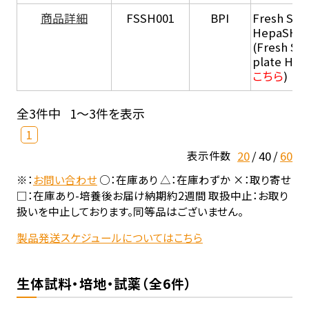
商品詳細
FSSH001
BPI
Fresh Sus
HepaSH®
(Fresh Su
plate He
こちら
)
全3件中
1～3件を表示
1
20
40
60
表示件数
※：
お問い合わせ
○：在庫あり △：在庫わずか ×：取り寄せ
□：在庫あり-培養後お届け納期約2週間 取扱中止：お取り
扱いを中止しております。同等品はございません。
製品発送スケジュールについてはこちら
生体試料・培地・試薬（全6件）