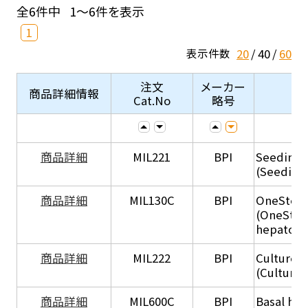
全6件中
1～6件を表示
1
20
40
60
表示件数
注文
メーカー
商品詳細情報
Cat.No
略号
商品詳細
MIL221
BPI
Seeding
(Seeding
商品詳細
MIL130C
BPI
OneStep 
(OneStep
hepatocy
商品詳細
MIL222
BPI
Culture 
(Culture
商品詳細
MIL600C
BPI
Basal hep