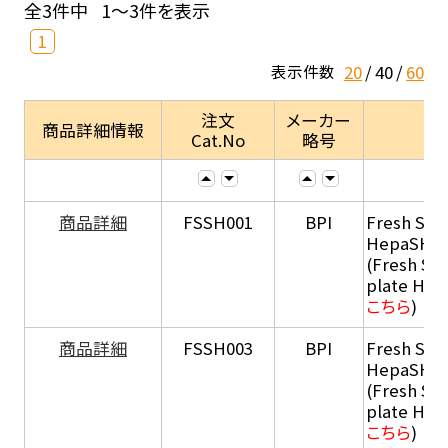
全3件中
1～3件を表示
1
20
40
60
表示件数
注文
メーカー
商品詳細情報
Cat.No
略号
商品詳細
FSSH001
BPI
Fresh Sus
HepaSH®
(Fresh Su
plate He
こちら
)
商品詳細
FSSH003
BPI
Fresh Sus
HepaSH®
(Fresh Su
plate He
こちら
)