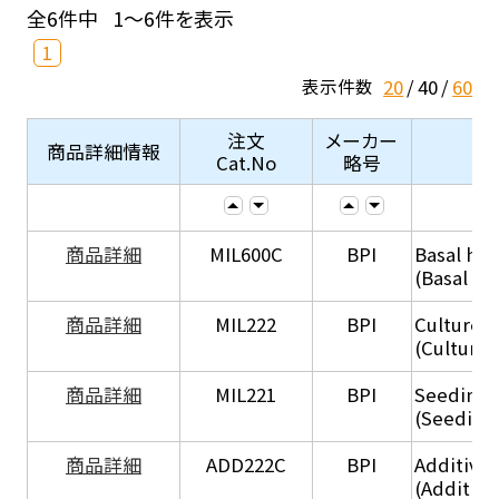
全6件中
1～6件を表示
1
20
40
60
表示件数
注文
メーカー
商品詳細情報
Cat.No
略号
商品詳細
MIL600C
BPI
Basal hep
(Basal he
商品詳細
MIL222
BPI
Culture 
(Culture
商品詳細
MIL221
BPI
Seeding
(Seeding
商品詳細
ADD222C
BPI
Additive
(Additive