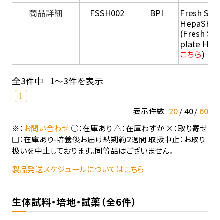
商品詳細
FSSH002
BPI
Fresh Sus
HepaSH®
(Fresh Su
plate He
こちら
)
全3件中
1～3件を表示
1
20
40
60
表示件数
※：
お問い合わせ
○：在庫あり △：在庫わずか ×：取り寄せ
□：在庫あり-培養後お届け納期約2週間 取扱中止：お取り
扱いを中止しております。同等品はございません。
製品発送スケジュールについてはこちら
生体試料・培地・試薬（全6件）