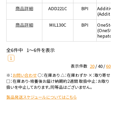
商品詳細
ADD221C
BPI
Additive
(Additiv
商品詳細
MIL130C
BPI
OneStep 
(OneStep
hepatocy
全6件中
1～6件を表示
1
20
40
60
表示件数
※：
お問い合わせ
○：在庫あり △：在庫わずか ×：取り寄せ
□：在庫あり-培養後お届け納期約2週間 取扱中止：お取り
扱いを中止しております。同等品はございません。
製品発送スケジュールについてはこちら