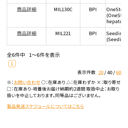
商品詳細
MIL130C
BPI
OneStep 
(OneStep
hepatocy
商品詳細
MIL221
BPI
Seeding
(Seeding
全6件中
1～6件を表示
1
20
40
60
表示件数
※：
お問い合わせ
○：在庫あり △：在庫わずか ×：取り寄せ
□：在庫あり-培養後お届け納期約2週間 取扱中止：お取り
扱いを中止しております。同等品はございません。
製品発送スケジュールについてはこちら