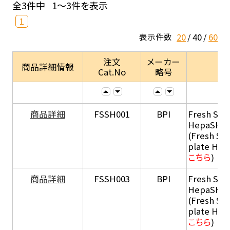
全3件中
1～3件を表示
1
20
40
60
表示件数
注文
メーカー
商品詳細情報
Cat.No
略号
商品詳細
FSSH001
BPI
Fresh Sus
HepaSH®
(Fresh Su
plate He
こちら
)
商品詳細
FSSH003
BPI
Fresh Sus
HepaSH®
(Fresh Su
plate He
こちら
)