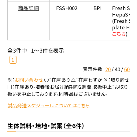
商品詳細
FSSH002
BPI
Fresh Sus
HepaSH®
(Fresh Su
plate He
こちら
)
全3件中
1～3件を表示
1
20
40
60
表示件数
※：
お問い合わせ
○：在庫あり △：在庫わずか ×：取り寄せ
□：在庫あり-培養後お届け納期約2週間 取扱中止：お取り
扱いを中止しております。同等品はございません。
製品発送スケジュールについてはこちら
生体試料・培地・試薬（全6件）