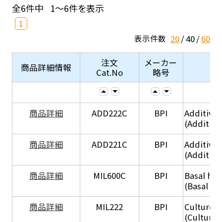
全6件中
1～6件を表示
1
20
40
60
表示件数
注文
メーカー
商品詳細情報
Cat.No
略号
商品詳細
ADD222C
BPI
Additive
(Additive
商品詳細
ADD221C
BPI
Additive
(Additiv
商品詳細
MIL600C
BPI
Basal hep
(Basal he
商品詳細
MIL222
BPI
Culture 
(Culture