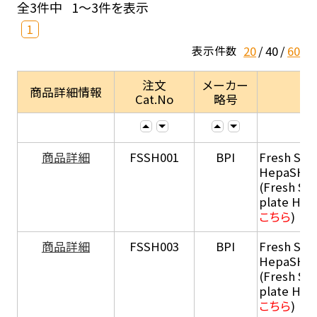
全3件中
1～3件を表示
1
20
40
60
表示件数
注文
メーカー
商品詳細情報
Cat.No
略号
商品詳細
FSSH001
BPI
Fresh Sus
HepaSH®
(Fresh Su
plate He
こちら
)
商品詳細
FSSH003
BPI
Fresh Sus
HepaSH®
(Fresh Su
plate He
こちら
)