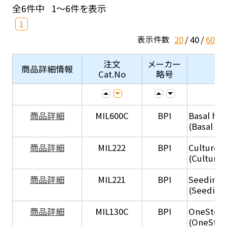
全6件中
1～6件を表示
1
20
40
60
表示件数
注文
メーカー
商品詳細情報
Cat.No
略号
商品詳細
MIL600C
BPI
Basal hep
(Basal he
商品詳細
MIL222
BPI
Culture 
(Culture
商品詳細
MIL221
BPI
Seeding
(Seeding
商品詳細
MIL130C
BPI
OneStep 
(OneStep