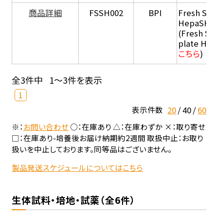
商品詳細
FSSH002
BPI
Fresh Sus
HepaSH®
(Fresh Su
plate He
こちら
)
全3件中
1～3件を表示
1
20
40
60
表示件数
※：
お問い合わせ
○：在庫あり △：在庫わずか ×：取り寄せ
□：在庫あり-培養後お届け納期約2週間 取扱中止：お取り
扱いを中止しております。同等品はございません。
製品発送スケジュールについてはこちら
生体試料・培地・試薬（全6件）