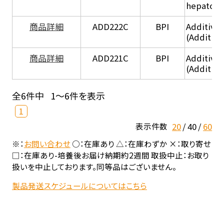
hepatocy
商品詳細
ADD222C
BPI
Additive
(Additive
商品詳細
ADD221C
BPI
Additive
(Additiv
全6件中
1～6件を表示
1
20
40
60
表示件数
※：
お問い合わせ
○：在庫あり △：在庫わずか ×：取り寄せ
□：在庫あり-培養後お届け納期約2週間 取扱中止：お取り
扱いを中止しております。同等品はございません。
製品発送スケジュールについてはこちら