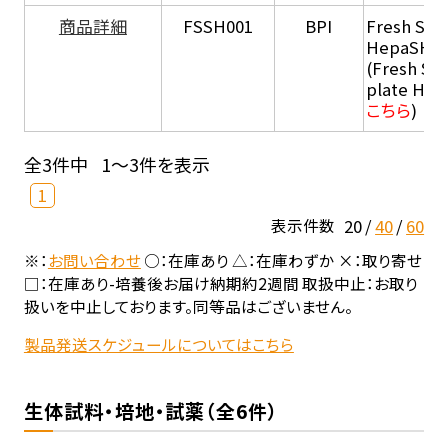
商品詳細
FSSH001
BPI
Fresh Sus
HepaSH®
(Fresh Su
plate He
こちら
)
全3件中
1～3件を表示
1
20
40
60
表示件数
※：
お問い合わせ
○：在庫あり △：在庫わずか ×：取り寄せ
□：在庫あり-培養後お届け納期約2週間 取扱中止：お取り
扱いを中止しております。同等品はございません。
製品発送スケジュールについてはこちら
生体試料・培地・試薬（全6件）