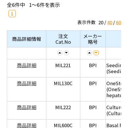
全6件中
1～6件を表示
1
20
40
60
表示件数
注文
メーカー
商品詳細情報
Cat.No
略号
商品詳細
MIL221
BPI
Seeding
(Seeding
商品詳細
MIL130C
BPI
OneStep 
(OneStep
hepatocy
商品詳細
MIL222
BPI
Culture 
(Culture
商品詳細
MIL600C
BPI
Basal hep