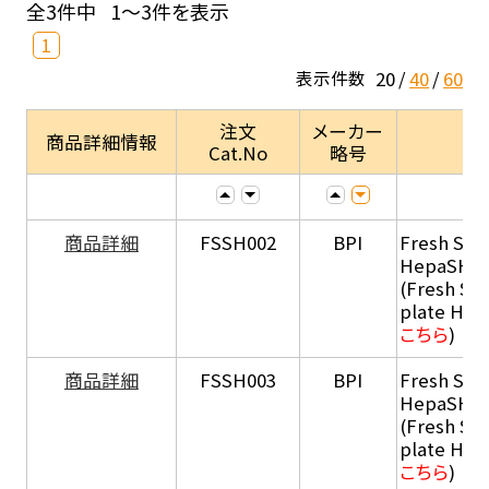
全3件中
1～3件を表示
1
20
40
60
表示件数
注文
メーカー
商品詳細情報
Cat.No
略号
商品詳細
FSSH002
BPI
Fresh Sus
HepaSH®
(Fresh Su
plate He
こちら
)
商品詳細
FSSH003
BPI
Fresh Sus
HepaSH®
(Fresh Su
plate He
こちら
)