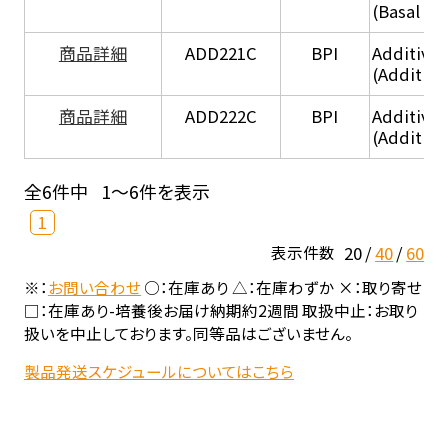
(Basal he
商品詳細
ADD221C
BPI
Additive
(Additiv
商品詳細
ADD222C
BPI
Additive
(Additive
全6件中
1～6件を表示
1
20
40
60
表示件数
※：
お問い合わせ
○：在庫あり △：在庫わずか ×：取り寄せ
□：在庫あり-培養後お届け納期約2週間 取扱中止：お取り
扱いを中止しております。同等品はございません。
製品発送スケジュールについてはこちら