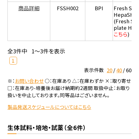
商品詳細
FSSH002
BPI
Fresh Sus
HepaSH®
(Fresh Su
plate He
こちら
)
全3件中
1～3件を表示
1
20
40
60
表示件数
※：
お問い合わせ
○：在庫あり △：在庫わずか ×：取り寄せ
□：在庫あり-培養後お届け納期約2週間 取扱中止：お取り
扱いを中止しております。同等品はございません。
製品発送スケジュールについてはこちら
生体試料・培地・試薬（全6件）