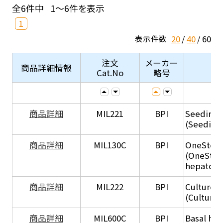
全6件中
1～6件を表示
1
20
40
60
表示件数
注文
メーカー
商品詳細情報
Cat.No
略号
商品詳細
MIL221
BPI
Seeding
(Seeding
商品詳細
MIL130C
BPI
OneStep 
(OneStep
hepatocy
商品詳細
MIL222
BPI
Culture 
(Culture
商品詳細
MIL600C
BPI
Basal hep