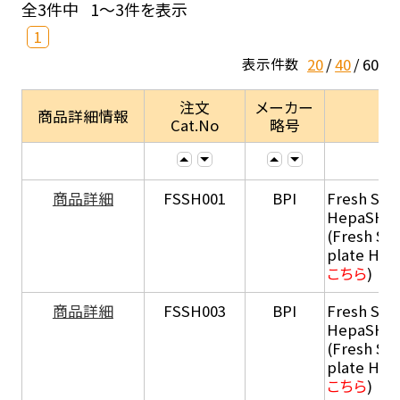
全3件中
1～3件を表示
1
20
40
60
表示件数
注文
メーカー
商品詳細情報
Cat.No
略号
商品詳細
FSSH001
BPI
Fresh Sus
HepaSH®
(Fresh Su
plate He
こちら
)
商品詳細
FSSH003
BPI
Fresh Sus
HepaSH®
(Fresh Su
plate He
こちら
)