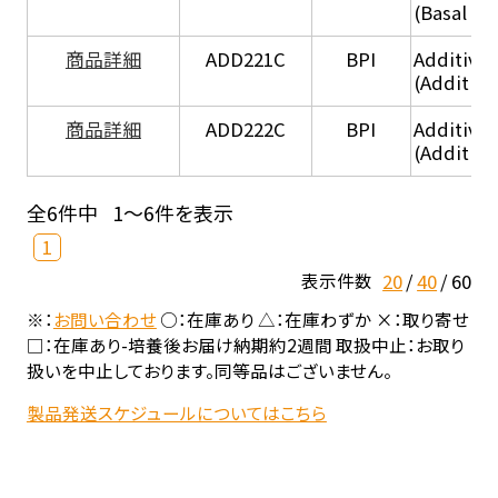
(Basal he
商品詳細
ADD221C
BPI
Additive
(Additiv
商品詳細
ADD222C
BPI
Additive
(Additive
全6件中
1～6件を表示
1
20
40
60
表示件数
※：
お問い合わせ
○：在庫あり △：在庫わずか ×：取り寄せ
□：在庫あり-培養後お届け納期約2週間 取扱中止：お取り
扱いを中止しております。同等品はございません。
製品発送スケジュールについてはこちら