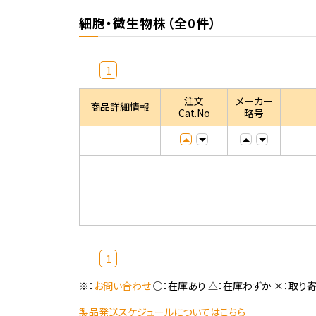
細胞・微生物株（全0件）
1
注文
メーカー
商品詳細情報
Cat.No
略号
1
※：
お問い合わせ
○：在庫あり △：在庫わずか ×：取り
製品発送スケジュールについてはこちら