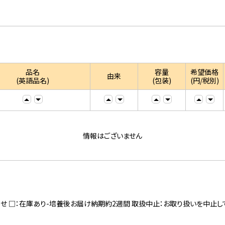
品名
容量
希望価格
由来
(英語品名)
(包装)
(円/税別)
情報はございません
寄せ □：在庫あり-培養後お届け納期約2週間 取扱中止：お取り扱いを中止し