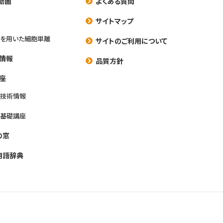
動画
よくある質問
養
サイトマップ
を用いた細胞単離
サイトのご利用について
情報
品質方針
座
養技術情報
養基礎講座
の窓
用語辞典