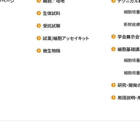
プページ
細胞／培地
テクニカル
細胞培
生体試料
新鮮皮膚
受託試験
学会展示会
試薬/細胞アッセイキット
細胞基礎講
微生物株
細胞培
細胞培
研究・開発
用語説明・