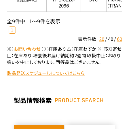
2096
(TRANSIL 
全9件中
1～9件を表示
1
20
40
60
表示件数
※：
お問い合わせ
○：在庫あり △：在庫わずか ×：取り寄せ
□：在庫あり-培養後お届け納期約2週間 取扱中止：お取り
扱いを中止しております。同等品はございません。
製品発送スケジュールについてはこちら
製品情報検索
PRODUCT SEARCH