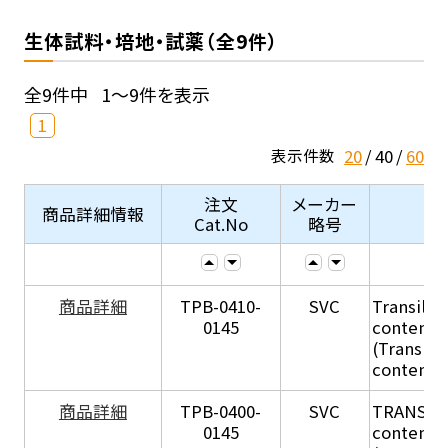
生体試料・培地・試薬（全9件）
全9件中
1～9件を表示
1
20
40
60
表示件数
注文
メーカー
商品詳細情報
Cat.No
略号
商品詳細
TPB-0410-
SVC
Transil Hi
0145
content - 
(Transil H
content - 
商品詳細
TPB-0400-
SVC
TRANSIL H
0145
content in