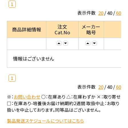
1
20
40
60
表示件数
注文
メーカー
商品詳細情報
Cat.No
略号
情報はございません
1
20
40
60
表示件数
※：
お問い合わせ
○：在庫あり △：在庫わずか ×：取り寄せ
□：在庫あり-培養後お届け納期約2週間 取扱中止：お取り
扱いを中止しております。同等品はございません。
製品発送スケジュールについてはこちら